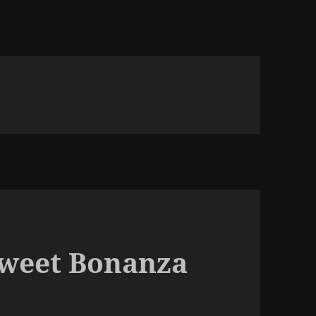
Sweet Bonanza