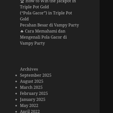
🏆 How to Win the Jackpot in
Triple Pot Gold
(“Pola Gacor”) in Triple Pot
Gold
Pecahan Besar di Vampy Party
🔥 Cara Memahami dan
Mengenali Pola Gacor di
Vampy Party
Archives
September 2025
August 2025
March 2025
February 2025
January 2025
May 2022
April 2022