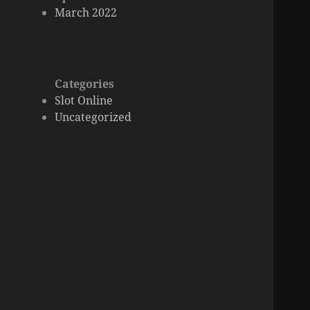
March 2022
Categories
Slot Online
Uncategorized