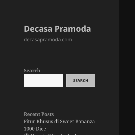
Decasa Pramoda
decasapramoda.com
Search
SEARCH
Recent Posts
Fitur Khusus di Sweet Bonanza
1000 Dice