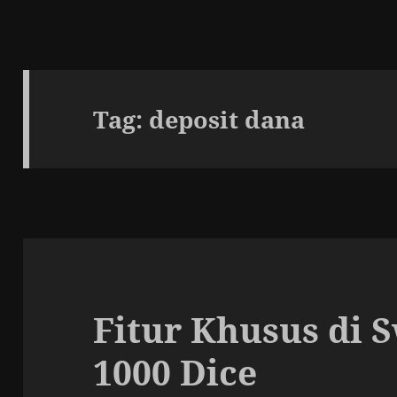
Tag:
deposit dana
Fitur Khusus di 
1000 Dice