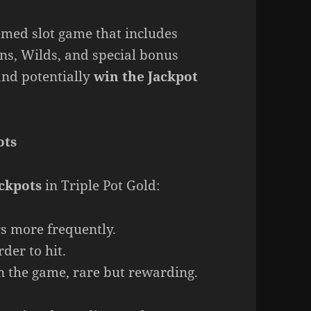
emed slot game that includes
ins, Wilds, and special bonus
and potentially
win the Jackpot
ots
ackpots
in Triple Pot Gold:
s more frequently.
der to hit.
in the game, rare but rewarding.