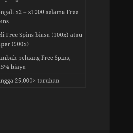
ngali x2 – x1000 selama Free
pins
li Free Spins biasa (100x) atau
uper (500x)
ambah peluang Free Spins,
25% biaya
ingga 25,000× taruhan