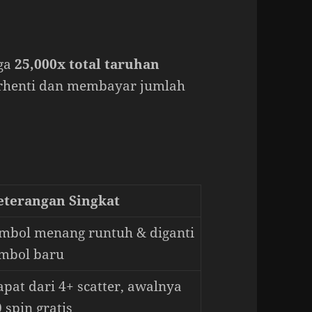
gga
25,000x total taruhan
berhenti dan membayar jumlah
eterangan Singkat
imbol menang runtuh & diganti
imbol baru
pat dari 4+ scatter, awalnya
 spin gratis