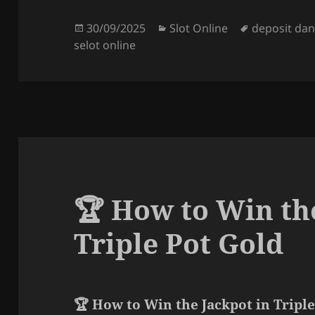
Posted
Categories
Tags
30/09/2025
Slot Online
deposit da
on
selot online
🏆 How to Win th
Triple Pot Gold
🏆
How to Win the Jackpot in Tripl