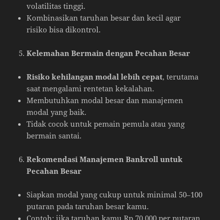
volatilitas tinggi.
Kombinasikan taruhan besar dan kecil agar
risiko bisa dikontrol.
Kelemahan Bermain dengan Pecahan Besar
Risiko kehilangan modal lebih cepat
, terutama
saat mengalami rentetan kekalahan.
Membutuhkan modal besar dan manajemen
modal yang baik.
Tidak cocok untuk pemain pemula atau yang
bermain santai.
Rekomendasi Manajemen Bankroll untuk
Pecahan Besar
Siapkan modal yang cukup untuk minimal 50–100
putaran pada taruhan besar kamu.
Contoh: jika taruhan kamu Rp 70.000 per putaran,