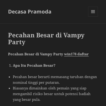
Decasa Pramoda
MENU
AND
WIDGETS
Pecahan Besar di Vampy
Party
Pecahan Besar di Vampy Party
win178 daftar
Apa Itu Pecahan Besar?
Pecahan besar berarti memasang taruhan dengan
nominal tinggi per putaran.
Biasanya dimainkan oleh pemain yang siap
mengambil risiko besar untuk potensi hadiah
yang besar pula.