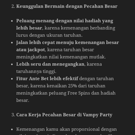
Keunggulan Bermain dengan Pecahan Besar
Peluang menang dengan nilai hadiah yang
lebih besar
, karena kemenangan berbanding
lurus dengan ukuran taruhan.
Jalan lebih cepat menuju kemenangan besar
atau jackpot
, karena taruhan besar
meningkatkan nilai kemenangan mutlak.
Lebih seru dan menegangkan
, karena
taruhannya tinggi.
Fitur Ante Bet lebih efektif
dengan taruhan
besar, karena kenaikan 25% dari taruhan
meningkatkan peluang Free Spins dan hadiah
besar.
Cara Kerja Pecahan Besar di Vampy Party
Kemenangan kamu akan proporsional dengan