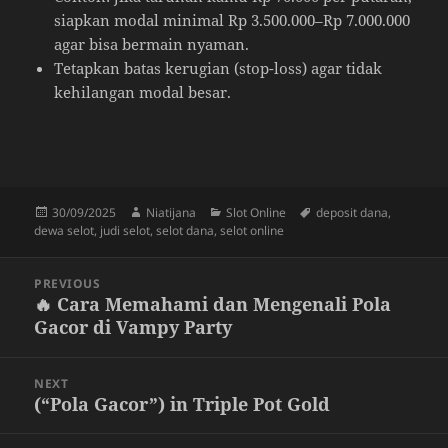
siapkan modal minimal Rp 3.500.000–Rp 7.000.000
agar bisa bermain nyaman.
Tetapkan batas kerugian (stop-loss) agar tidak
kehilangan modal besar.
Posted
Author
Categories
Tags
30/09/2025
Niatijana
Slot Online
deposit dana
,
on
dewa selot
,
judi selot
,
selot dana
,
selot online
Post
PREVIOUS
navigation
🔥 Cara Memahami dan Mengenali Pola
Previous
Gacor di Vampy Party
post:
NEXT
(“Pola Gacor”) in Triple Pot Gold
Next
post: