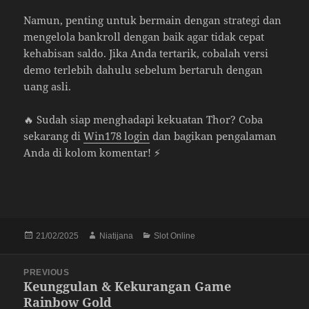
Namun, penting untuk bermain dengan strategi dan
mengelola bankroll dengan baik agar tidak cepat
kehabisan saldo. Jika Anda tertarik, cobalah versi
demo terlebih dahulu sebelum bertaruh dengan
uang asli.
🔥 Sudah siap menghadapi kekuatan Thor? Coba
sekarang di
Win178 login
dan bagikan pengalaman
Anda di kolom komentar! ⚡
Posted
Author
Categories
21/02/2025
Niatijana
Slot Online
on
Post
PREVIOUS
navigation
Keunggulan & Kekurangan Game
Previous
Rainbow Gold
post: