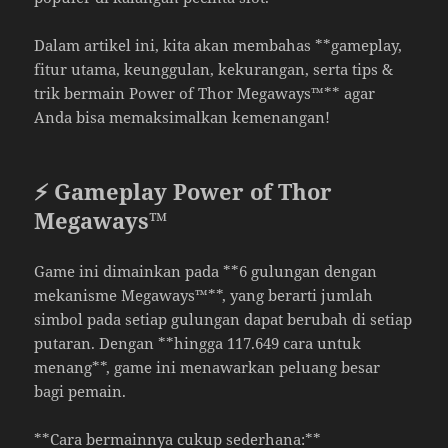
Dalam artikel ini, kita akan membahas **gameplay,
fitur utama, keunggulan, kekurangan, serta tips &
trik bermain Power of Thor Megaways™** agar
Anda bisa memaksimalkan kemenangan!
⚡ Gameplay Power of Thor
Megaways™
Game ini dimainkan pada **6 gulungan dengan
mekanisme Megaways™**, yang berarti jumlah
simbol pada setiap gulungan dapat berubah di setiap
putaran. Dengan **hingga 117.649 cara untuk
menang**, game ini menawarkan peluang besar
bagi pemain.
**Cara bermainnya cukup sederhana:**