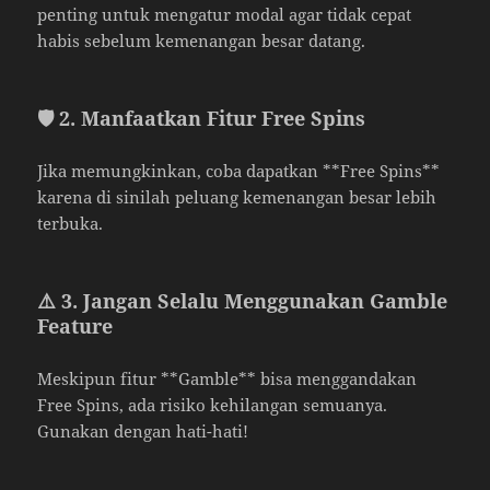
penting untuk mengatur modal agar tidak cepat
habis sebelum kemenangan besar datang.
🛡️ 2. Manfaatkan Fitur Free Spins
Jika memungkinkan, coba dapatkan **Free Spins**
karena di sinilah peluang kemenangan besar lebih
terbuka.
⚠️ 3. Jangan Selalu Menggunakan Gamble
Feature
Meskipun fitur **Gamble** bisa menggandakan
Free Spins, ada risiko kehilangan semuanya.
Gunakan dengan hati-hati!